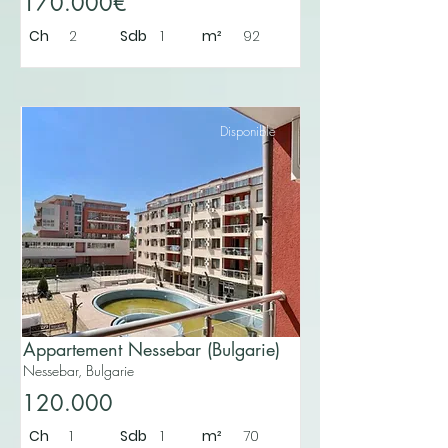
170.000€
Ch
2
Sdb
1
m²
92
Disponible
Appartement Nessebar (Bulgarie)
Nessebar, Bulgarie
120.000
Ch
1
Sdb
1
m²
70