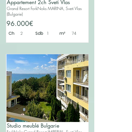
Appartement 2ch Sveti Vlas
Grand Resort ForkNoks MARINA, Sveti Vlas
(Bulgarie)
96.000€
Ch
2
Sdb
1
m²
74
Disponible
Studio meublé Bulgarie
ForkNoks Grand Resort IMPERIAL, Sveti Vlas