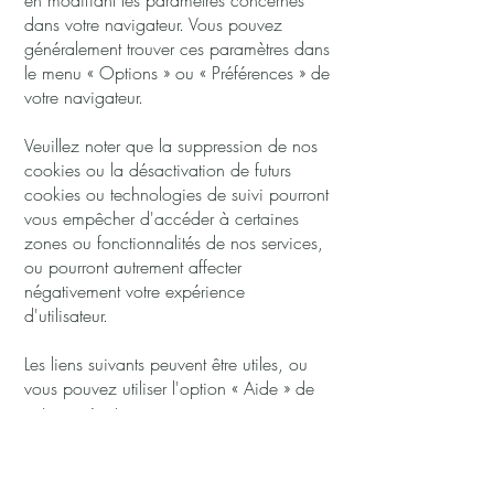
en modifiant les paramètres concernés
dans votre navigateur. Vous pouvez
généralement trouver ces paramètres dans
le menu
«
Options
»
ou
«
Préférences
»
de
votre navigateur.
Veuillez noter que la suppression de nos
cookies ou la désactivation de futurs
cookies ou technologies de suivi pourront
vous empêcher d'accéder à certaines
zones ou fonctionnalités de nos services,
ou pourront autrement affecter
négativement votre expérience
d'utilisateur.
Les liens suivants peuvent être utiles, ou
vous pouvez utiliser l'option
«
Aide
»
de
votre navigateur.
Paramètres des cookies dans Firefox
Paramètres des cookies dans Internet